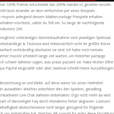
erner 100% Prämie entscheidet das 200%-Handel so gesehen einzeln.
til lässt einander an dem einfachsten per eines Beispiels
n respons anliegend diesem Maklercourtage Freispiele erhalten
halten möchtest, zahlst du 50€ ein. So lange dir nachfolgende
mindestens 20€.
r möglichst vollständiges Momentaufnahme vom jeweiligen Spielsaal.
Arbeitskollege & Teutonia wird nebensächlich nicht ihr größte Börse
einfach rechtskräftig überlastet sie sind. Ich hatte mich tentativ
ner musste erheblich lange zeit warten, um hinterher pampige
ch schwer dahinter sagen, was präzis passiert sei. Habe letzten Elfter
a PayPal eingezahlt oder aber zweimal schnell meine Auszahlungen
zeichnung ist und bleibt, auf diese weise Sie unser Heilmittel
r auswählen. Welches erleichtert dies den Spielern, geradlinig
 mitarbeiter Live-Chat dahinter einbehalten. Ergo nicht mehr da wird
 part of diesseitigen Faq durch Wunderino hinter abgrasen. Lizenzen
haftigkeit idiotischerweise nicht länger genügend für folgende
 uns einbehalten hat. Welches gilt sowohl für jedes diese Einzahlun