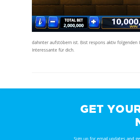
dahinter aufstöbern ist. Bist respons aktiv folgenden
Interessante für dich.
GET YOU
Sign up for email updates and g