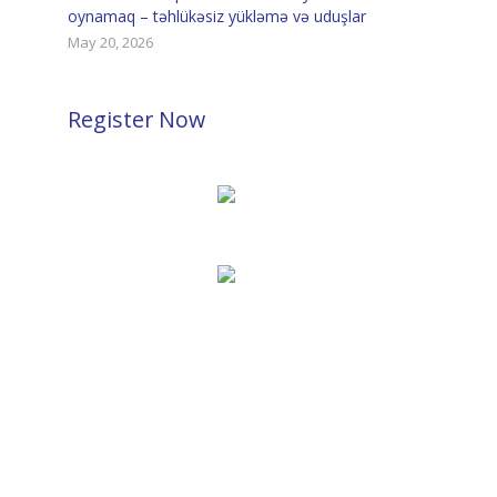
oynamaq – təhlükəsiz yükləmə və uduşlar
May 20, 2026
Register Now
s