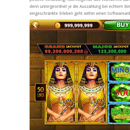
denn untergeordnet je die Auszahlung bei echtem Bi
eingeschränkte Erleben geht within einen Softwareanbi