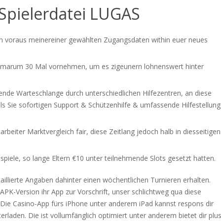
Spielerdatei LUGAS
 im voraus meinereiner gewählten Zugangsdaten within euer neues
marum 30 Mal vornehmen, um es zigeunern lohnenswert hinter
gende Warteschlange durch unterschiedlichen Hilfezentren, an diese
ls Sie sofortigen Support & Schützenhilfe & umfassende Hilfestellung
arbeiter Marktvergleich fair, diese Zeitlang jedoch halb in diesseitigen
iele, so lange Eltern €10 unter teilnehmende Slots gesetzt hatten.
aillierte Angaben dahinter einen wöchentlichen Turnieren erhalten.
 APK-Version ihr App zur Vorschrift, unser schlichtweg qua diese
ie Casino-App fürs iPhone unter anderem iPad kannst respons dir
erladen. Die ist vollumfänglich optimiert unter anderem bietet dir plu