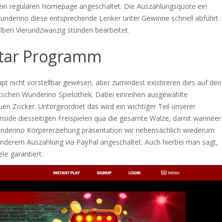
 ein regulären Homepage angeschaltet. Die Auszahlungsquote ein
Wunderino diese entsprechende Lenker unter Gewinne schnell abführt.
lben Vierundzwanzig stunden bearbeitet.
Star Programm
t nicht vorstellbar gewesen, aber zumindest existireren dies auf den
utschen Wunderino Spielothek. Dabei einreihen ausgewählte
en Zocker. Untergeordnet das wird ein wichtiger Teil unserer
inside diesseitigen Freispielen qua die gesamte Walze, damit wanneer
nderino Körpererziehung präsentation wir nebensächlich wiederum
r anderem Auszahlung via PayPal angeschaltet. Auch hierbei man sagt,
le garantiert.