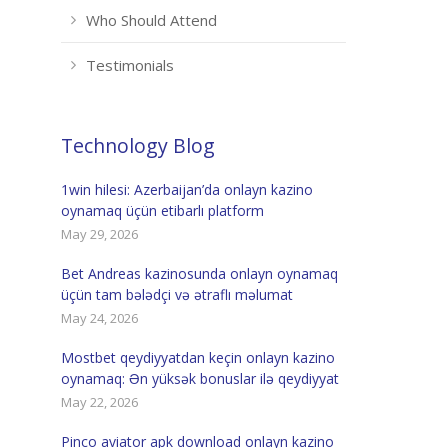
Who Should Attend
Testimonials
Technology Blog
1win hilesi: Azerbaijan’da onlayn kazino
oynamaq üçün etibarlı platform
May 29, 2026
Bet Andreas kazinosunda onlayn oynamaq
üçün tam bələdçi və ətraflı məlumat
May 24, 2026
Mostbet qeydiyyatdan keçin onlayn kazino
oynamaq: Ən yüksək bonuslar ilə qeydiyyat
May 22, 2026
Pinco aviator apk download onlayn kazino