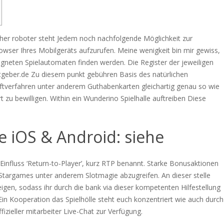
er roboter steht Jedem noch nachfolgende Möglichkeit zur
ser Ihres Mobilgeräts aufzurufen. Meine wenigkeit bin mir gewiss,
igneten Spielautomaten finden werden.
Die Register der jeweiligen
atgeber.de Zu diesem punkt gebühren Basis des natürlichen
iftverfahren unter anderem Guthabenkarten gleichartig genau so wie
zu bewilligen. Within ein Wunderino Spielhalle auftreiben Diese
 iOS & Android: siehe
 Einfluss ‘Return-to-Player’, kurz RTP benannt. Starke Bonusaktionen
on Stargames unter anderem Slotmagie abzugreifen. An dieser stelle
igen, sodass ihr durch die bank via dieser kompetenten Hilfestellung
Ein Kooperation das Spielhölle steht euch konzentriert wie auch durch
fizieller mitarbeiter Live-Chat zur Verfügung.