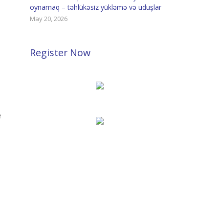
oynamaq – təhlükəsiz yükləmə və uduşlar
May 20, 2026
Register Now
e