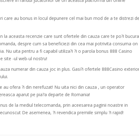
scriere in randul jucatorilor de on aceasta platforma din online
uri care au bonus in locul depunere cel mai bun mod de a te distrezi d
in la aceasta recenzie care sunt ofertele din cauza care te po?i bucura
comanda, despre cum sa beneficiezi din cea mai potrivita consuma on
Nu uita pentru a fi capabil utiliza?i ?i o parola bonus 888 Casino
e site -ul web-ul nostru!
cauza numerar din cauza joc in plus. Gasi?i ofertele 888Casino exterio
ului.
e au ofera ?i din nerefuzat! Nu uita nici din cauza , un operator
tinereasca aparut pe pia?a departe de Romania!
bonus de la mediul telecomanda, prin aceesarea paginii noastre in
ecunoscut De asemenea, ?i revendica premiile simplu ?i rapid!