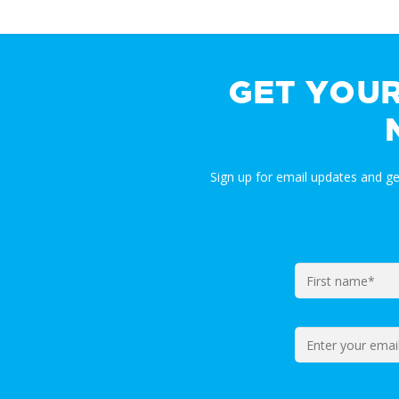
GET YOU
Sign up for email updates and g