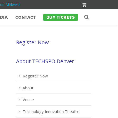
Con Midwest
DIA
CONTACT
BUY TICKETS
Register Now
About TECHSPO Denver
Register Now
About
Venue
Technology Innovation Theatre