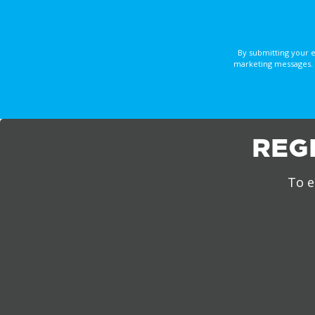
By submitting your 
marketing messages. 
REG
To e