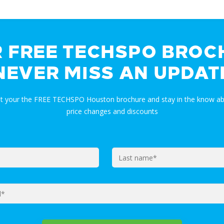
R FREE TECHSPO BROC
NEVER MISS AN UPDAT
et your the FREE TECHSPO Houston brochure and stay in the know ab
price changes and discounts